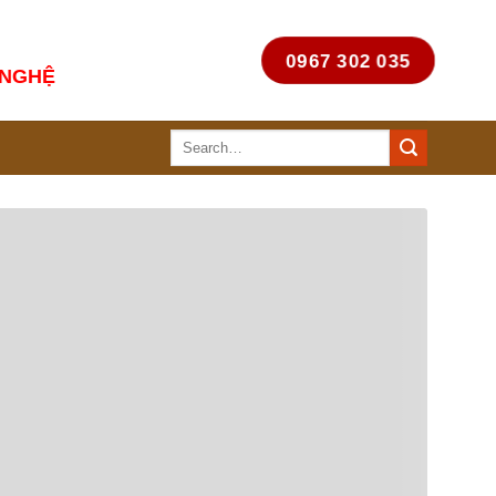
0967 302 035
 NGHỆ
Search
for: