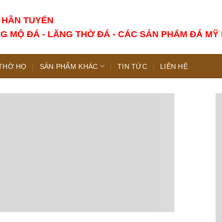
 HÂN TUYẾN
G MỘ ĐÁ - LĂNG THỜ ĐÁ - CÁC SẢN PHẨM ĐÁ MỸ
THỜ HỌ
SẢN PHẨM KHÁC
TIN TỨC
LIÊN HỆ