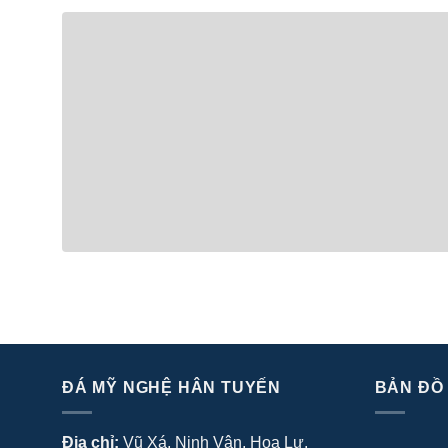
ĐÁ MỸ NGHỆ HÂN TUYẾN
BẢN ĐỒ
Địa chỉ:
Vũ Xá, Ninh Vân, Hoa Lư,