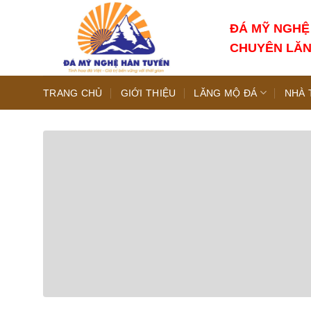
Chuyển
đến
ĐÁ MỸ NGHỆ
nội
CHUYÊN LĂN
dung
TRANG CHỦ
GIỚI THIỆU
LĂNG MỘ ĐÁ
NHÀ 