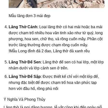
Mẫu lăng đơn 3 mái đẹp
Lăng Thờ Cánh
: Loại lăng thờ có hai mái hoặc ba mái
được chạm trổ nhiều hoa văn tinh xảo như tứ quý, long
phượng, hoa sen, chữ thọ, và rồng cuốn mây. Phần cột
trước lăng thường được chạm rồng cuốn mây.
!Mẫu Long đình đá 2 đao, Lăng thờ đá xanh rêu
Lăng Thờ Đế Sen
: Lăng thờ đế sen có hai lớp, một lớp
nhám dưới và lớp cánh sen ở trên.
Lăng Thờ Đế Sập
: Được thiết kế chỉ với một lớp đế,
nhưng đặc biệt đế được chạm trổ hoa văn phức tạp
hơn với đầu hổ, rồng phù nổi
Ý Nghĩa Và Phong Thủy
Lăng thờ là nơi dâng hương, lễ vật cũng khi đến ngày giỗ