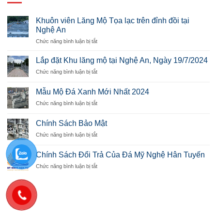
Khuôn viên Lăng Mộ Tọa lạc trên đỉnh đồi tại
Nghệ An
ở
Chức năng bình luận bị tắt
Khuôn
viên
Lắp đặt Khu lăng mộ tại Nghệ An, Ngày 19/7/2024
Lăng
ở
Chức năng bình luận bị tắt
Mộ
Lắp
Tọa
đặt
lạc
Mẫu Mộ Đá Xanh Mới Nhất 2024
Khu
trên
ở
Chức năng bình luận bị tắt
lăng
đỉnh
Mẫu
mộ
đồi
Mộ
tại
Chính Sách Bảo Mật
tại
Đá
Nghệ
Nghệ
ở
Chức năng bình luận bị tắt
Xanh
An,
An
Chính
Mới
Ngày
Sách
Nhất
Chính Sách Đổi Trả Của Đá Mỹ Nghệ Hân Tuyến
19/7/2024
Bảo
2024
ở
Chức năng bình luận bị tắt
Mật
Chính
Sách
Đổi
Trả
Của
Đá