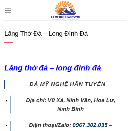
Chuyển
đến
nội
dung
Lăng Thờ Đá – Long Đình Đá
Lăng thờ đá – long đình đá
ĐÁ MỸ NGHỆ HÂN TUYẾN
Địa chỉ: Vũ Xá, Ninh Vân, Hoa Lư,
Ninh Bình
Điện thoại/Zalo:
0967.302.035
–